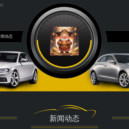
称支持全球大国实现无核化...
降幅最多80个基点! 部分中小银行...
大六壬必背基础知识..
新闻动态
新闻动态