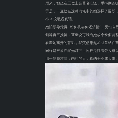
后来，她坐在工位上会莫名心慌，手抖到连咖
于是，一直处在这种内耗中的她选择了辞职，
小 A 没敢说真话。
她怕领导觉得 “给你机会你还矫情”，更怕
领导再三挽留，甚至说可以给她放个长假调整
看着她离开的背影，我突然想起孟羽童站在
同样是被放在聚光灯下，同样是扛着旁人难
那一刻我才懂：内耗的人，真的干不成大事