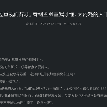
过重视而辞职, 看到孟羽童我才懂: 太内耗的人
发布日期：2026-02-12 13:49 点击次数：70
。
就因为细心靠谱被部门领导盯上。
就连对外汇报，领导都点名要她去。
挤破头想被领导器重，这分明是升职加薪的快车道啊！
她快喘不过气了。
是先陷入恐慌：“我能做好吗？万一搞砸了，全公司的人都会看我笑话吧
明截止日期就在眼前，她却盯着屏幕发呆，反复质疑 “这里是不是有问题”
“要不干脆说自己生病了，晚点交吧”。