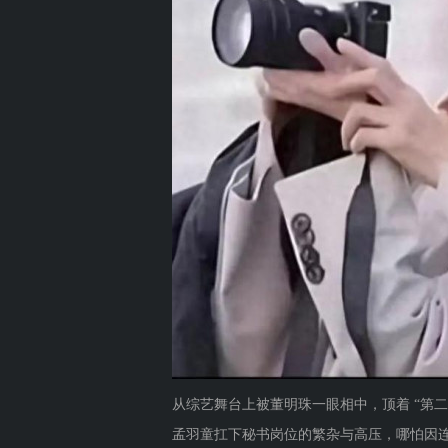
从综艺舞台上被董明珠一眼相中，顶着 “第二
孟羽童扛下秘书岗位的繁杂与高压，哪怕因