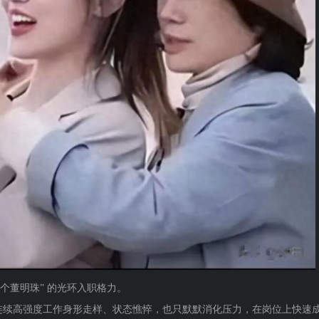
个董明珠” 的光环入职格力。
连续高强度工作身形走样、状态憔悴，也只默默消化压力，在岗位上快速