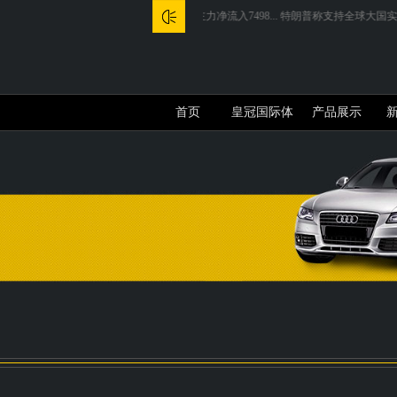
.
3D摄像头概念10日主力净流入7498...
特朗普称支持全球大国实现无核化...
降幅最多8
首页
皇冠国际体
产品展示
育app介绍