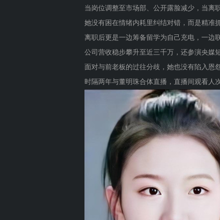
当岗位调整至市场部、公开露脸减少，当离职
她没有困在情绪内耗里纠结对错，而是精准
离职后更是一边筹备留学为自己充电，一边
公司营收稳步攀升至近三千万，还参演央媒
面对与前老板的过往分歧，她也没有陷入恩
时隔两年与董明珠合体直播，直播间观看人