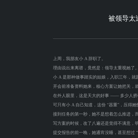
被领导太
上周，我朋友小 A 辞职了。
理由说出来离谱，竟然是：领导太重视她了
小 A 是那种做事踏实的姑娘，入职三年，
开会前准备资料她来，核心方案让她把关，
在外人眼里，这是天大的好事 —— 多少人
可只有小 A 自己知道，这份 “器重”，压得
接到任务的第一秒，她不是想着怎么推进，而
写方案的时候，改了八遍还是觉得不满意，明
提交报告的前一晚，她通宵没睡，甚至想过 