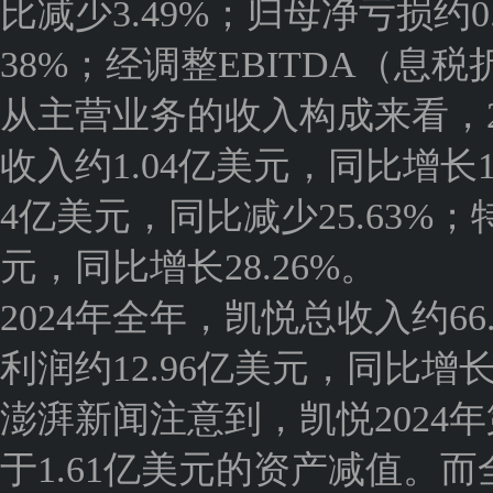
比减少3.49%；归母净亏损约0
38%；经调整EBITDA（息
从主营业务的收入构成来看，2
收入约1.04亿美元，同比增长1
4亿美元，同比减少25.63%
元，同比增长28.26%。
2024年全年，凯悦总收入约66
利润约12.96亿美元，同比增长4
澎湃新闻注意到，凯悦2024
于1.61亿美元的资产减值。