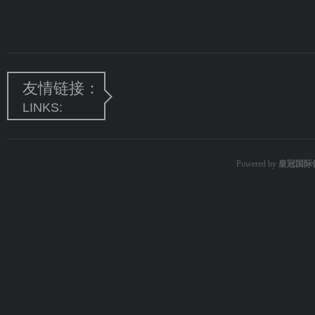
友情链接：
LINKS:
Powered by
皇冠国际体